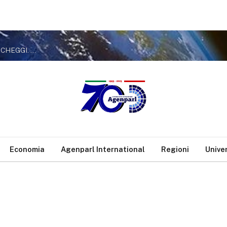
?OSTIA, BARBERA (PRC): “PARCO DEL MARE, NO A NUOVI PARCHEGGI. ROCCA SBAGLIA, MA GUALTIERI POTENZI IL TRASPORTO PUBBLICO
Economia
Agenparl International
Regioni
Unive