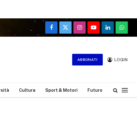
Facebook
X
Instagram
YouTube
LinkedIn
WhatsA
(Twitter)
LOGIN
ABBONATI
rsità
Cultura
Sport & Motori
Futuro