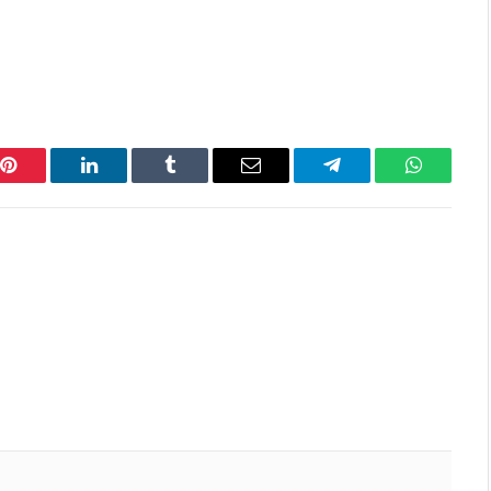
Pinterest
LinkedIn
Tumblr
Email
Telegram
WhatsAp