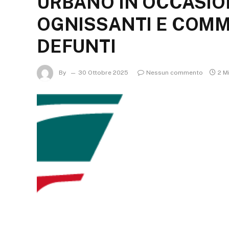
URBANO IN OCCASION
OGNISSANTI E COM
DEFUNTI
By
30 Ottobre 2025
Nessun commento
2 M