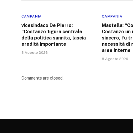
CAMPANIA
CAMPANIA
vicesindaco De Pierro:
Mastella: “C
“Costanzo figura centrale
Costanzo un 
della politica sannita, lascia
sincero, fu tr
eredità importante
necessità di 
aree interne
8 Agosto 2026
8 Agosto 2026
Comments are closed.