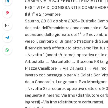
CAMPANIA: A SALERNO POTENZIATO IL 
FESTIVITÀ DI OGNISSANTI E COMMEMOR
Il il 1° e 2 novembre
Salerno, 28 30 ottobre 2025 – Busitalia Campan
richiesta dell’Amministrazione comunale di Sa
occasione delle giornate del 1° e 2 novembre 
verso il cimitero di Brignano (frazione di Sale
Il servizio sarà effettuato attraverso l’istituz
– Navetta 1 (andata/ritorno), operativa dalle or
Arbostella → Mercatello → Stazione FS (ang
Piazza Casalbore → Via Dalmazia → Via Irno (
inverso con passaggio per Via Calata San Vit
della Concordia, Lungomare, P.za Monsignor 
– Navetta 2 (circolare), operativa dalle ore 9:
seguente itinerario: Via Irno (distributore carb
ingressi) – Via Irno (distributore carburante).