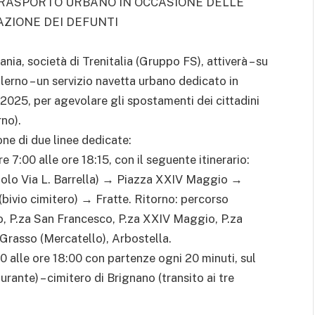
TRASPORTO URBANO IN OCCASIONE DELLE
AZIONE DEI DEFUNTI
ia, società di Trenitalia (Gruppo FS), attiverà – su
lerno – un servizio navetta urbano dedicato in
2025, per agevolare gli spostamenti dei cittadini
rno).
ione di due linee dedicate:
e 7:00 alle ore 18:15, con il seguente itinerario:
olo Via L. Barrella) → Piazza XXIV Maggio →
bivio cimitero) → Fratte. Ritorno: percorso
o, P.za San Francesco, P.za XXIV Maggio, P.za
Grasso (Mercatello), Arbostella.
00 alle ore 18:00 con partenze ogni 20 minuti, sul
urante) – cimitero di Brignano (transito ai tre