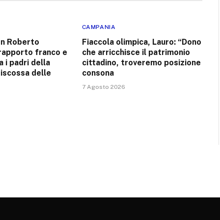
CAMPANIA
on Roberto
Fiaccola olimpica, Lauro: “Dono
rapporto franco e
che arricchisce il patrimonio
a i padri della
cittadino, troveremo posizione
riscossa delle
consona
7 Agosto 2026