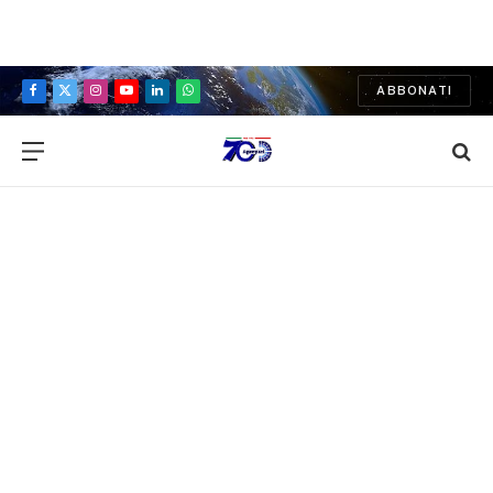
ABBONATI
Facebook
X
Instagram
YouTube
LinkedIn
WhatsApp
(Twitter)