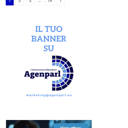
…
Next
1
2
3
14