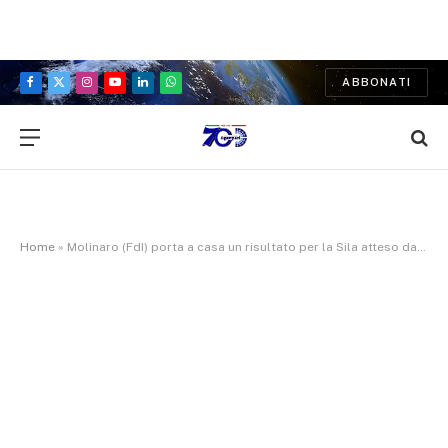
ABBONATI
Facebook
X
Instagram
YouTube
LinkedIn
WhatsApp
(Twitter)
Home
»
Molinaro (FdI) porta a casa un risultato per la Sila atteso da decenni: il Lago Cecita è ufficialmente navigabile