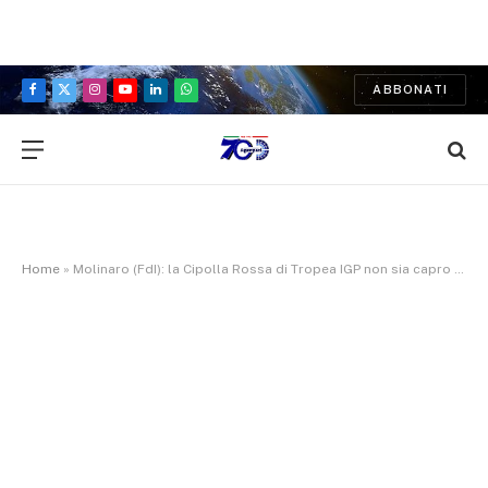
ABBONATI
Facebook
X
Instagram
YouTube
LinkedIn
WhatsApp
(Twitter)
Home
»
Molinaro (FdI): la Cipolla Rossa di Tropea IGP non sia capro espiatorio di problematiche ambientali.