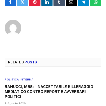
Facebook
Twitter
Pinterest
LinkedIn
Tumblr
Email
Telegram
What
RELATED
POSTS
POLITICA INTERNA
RANUCCI, M5S: “INACCETTABILE KILLERAGGIO
MEDIATICO CONTRO REPORT E AVVERSARI
POLITICI
9 Agosto 2026