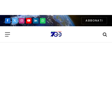
ABBONATI
Facebook
X
Instagram
YouTube
LinkedIn
WhatsApp
(Twitter)