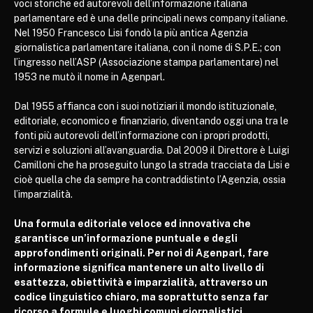
voci storiche ed autorevoli dell’informazione italiana
parlamentare ed è una delle principali news company italiane.
Nel 1950 Francesco Lisi fondò la più antica Agenzia
giornalistica parlamentare italiana, con il nome di S.P.E.; con
l’ingresso nell’ASP (Associazione stampa parlamentare) nel
1953 ne mutò il nome in Agenparl.
Dal 1955 affianca con i suoi notiziari il mondo istituzionale,
editoriale, economico e finanziario, diventando oggi una tra le
fonti più autorevoli dell’informazione con i propri prodotti,
servizi e soluzioni all’avanguardia. Dal 2009 il Direttore è Luigi
Camilloni che ha proseguito lungo la strada tracciata da Lisi e
cioè quella che da sempre ha contraddistinto l’Agenzia, ossia
l’imparzialità.
Una formula editoriale veloce ed innovativa che
garantisce un’informazione puntuale e degli
approfondimenti originali. Per noi di Agenparl, fare
informazione significa mantenere un alto livello di
esattezza, obiettività e imparzialità, attraverso un
codice linguistico chiaro, ma soprattutto senza far
ricorso a formule e luoghi comuni giornalistici.