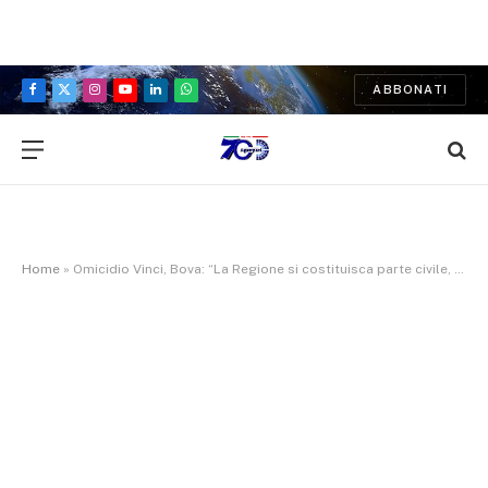
ABBONATI
Facebook
X
Instagram
YouTube
LinkedIn
WhatsApp
(Twitter)
Home
»
Omicidio Vinci, Bova: “La Regione si costituisca parte civile, c’è ancora tempo”