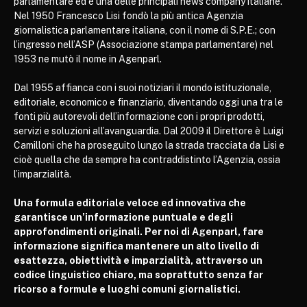
parlamentare ed è una delle principali news company italiane.
Nel 1950 Francesco Lisi fondò la più antica Agenzia
giornalistica parlamentare italiana, con il nome di S.P.E.; con
l’ingresso nell’ASP (Associazione stampa parlamentare) nel
1953 ne mutò il nome in Agenparl.
Dal 1955 affianca con i suoi notiziari il mondo istituzionale,
editoriale, economico e finanziario, diventando oggi una tra le
fonti più autorevoli dell’informazione con i propri prodotti,
servizi e soluzioni all’avanguardia. Dal 2009 il Direttore è Luigi
Camilloni che ha proseguito lungo la strada tracciata da Lisi e
cioè quella che da sempre ha contraddistinto l’Agenzia, ossia
l’imparzialità.
Una formula editoriale veloce ed innovativa che
garantisce un’informazione puntuale e degli
approfondimenti originali. Per noi di Agenparl, fare
informazione significa mantenere un alto livello di
esattezza, obiettività e imparzialità, attraverso un
codice linguistico chiaro, ma soprattutto senza far
ricorso a formule e luoghi comuni giornalistici.