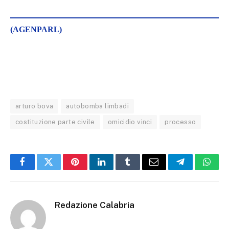
(AGENPARL)
arturo bova
autobomba limbadi
costituzione parte civile
omicidio vinci
processo
Facebook
Twitter
Pinterest
LinkedIn
Tumblr
Email
Telegram
What
Redazione Calabria