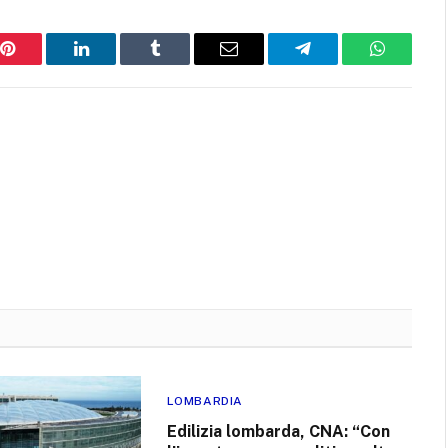
Pinterest
LinkedIn
Tumblr
Email
Telegram
WhatsAp
LOMBARDIA
Edilizia lombarda, CNA: “Con