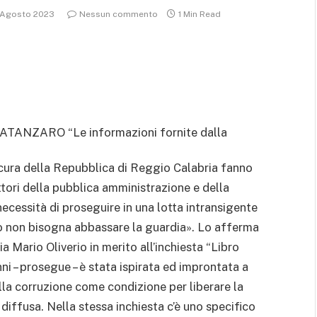
 Agosto 2023
Nessun commento
1 Min Read
ATANZARO “Le informazioni fornite dalla
cura della Repubblica di Reggio Calabria fanno
ttori della pubblica amministrazione e della
 necessità di proseguire in una lotta intransigente
 non bisogna abbassare la guardia». Lo afferma
a Mario Oliverio in merito all’inchiesta “Libro
nni – prosegue – è stata ispirata ed improntata a
alla corruzione come condizione per liberare la
à diffusa. Nella stessa inchiesta c’è uno specifico