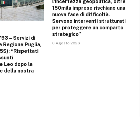
l’incertezza geopolitica, oltre
150mila imprese rischiano una
nuova fase di difficoltà.
Servono interventi strutturati
per proteggere un comparto
strategico”
793 – Servizi di
6 Agosto 2026
la Regione Puglia,
5S): “Rispettati
ssunti
e Leo dopo la
e della nostra