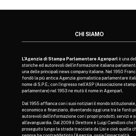
CHI SIAMO
L’Agenzia di Stampa Parlamentare Agenparl
è una del
storiche ed autorevoli dell’informazione italiana parlament
una delle principali news company italiane. Nel 1950 Franc
fondò la più antica Agenzia giornalistica parlamentare itali
nome di S.P.E.; con l’ingresso nell’ASP (Associazione stam
parlamentare) nel 1953 ne mutò il nome in Agenparl.
Dal 1955 affianca con i suoi notiziari il mondo istituzionale,
economico e finanziario, diventando oggi una tra le fonti p
autorevoli dell’informazione con i propri prodotti, servizi e 
all’avanguardia. Dal 2009 il Direttore è Luigi Camilloni che 
proseguito lungo la strada tracciata da Lisi e cioè quella c
sempre ha contraddistinto l’Agenzia, ossia l’imparzialità.