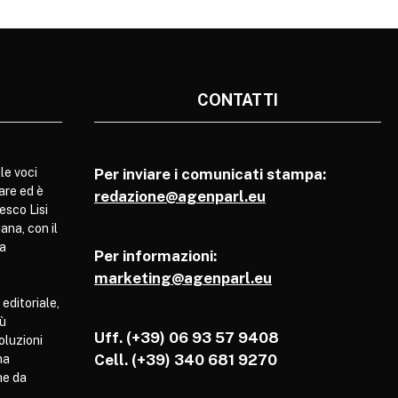
CONTATTI
le voci
Per inviare i comunicati stampa:
are ed è
redazione@agenparl.eu
esco Lisi
ana, con il
pa
Per informazioni:
marketing@agenparl.eu
 editoriale,
iù
Uff. (+39) 06 93 57 9408
soluzioni
Cell.
(+39) 340 681 9270
ha
he da