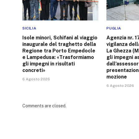
SICILIA
PUGLIA
Isole minori, Schifani al viaggio
Agenzia nr. 1
inaugurale del traghetto della
vigilanza del
Regione tra Porto Empedocle
La Ghezza (M
e Lampedusa: «Trasformiamo
gli impegni a
gli impegni in risultati
dall’assessor
concreti»
presentazion
mozione
6 Agosto 2026
6 Agosto 2026
Comments are closed.