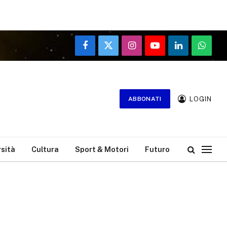
Facebook
X
Instagram
YouTube
LinkedIn
WhatsA
(Twitter)
LOGIN
ABBONATI
rsità
Cultura
Sport & Motori
Futuro