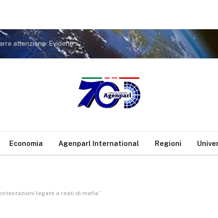
Covid. FdI a Conte: non tiri in ballo Meloni per distrarre attenzione. Evidenti sue responsabilità nella gestione pandemia
Economia
Agenparl International
Regioni
Unive
ntestazioni legate a reati di mafia”