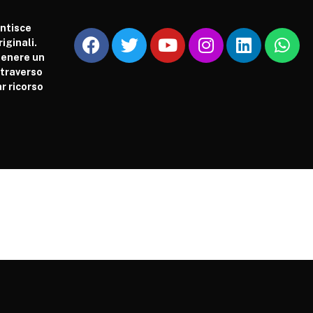
antisce
iginali.
tenere un
attraverso
r ricorso