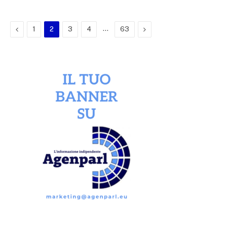
Previous
…
Next
1
2
3
4
63