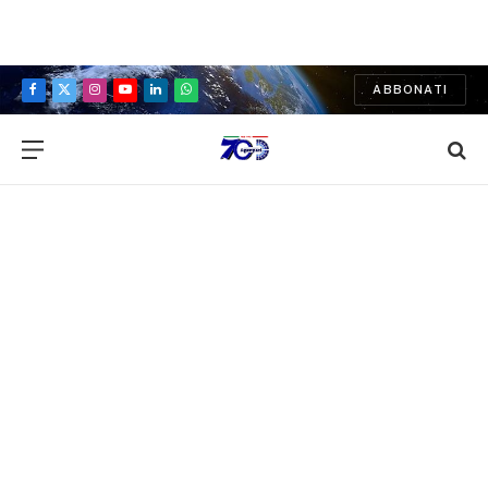
ABBONATI
Facebook
X
Instagram
YouTube
LinkedIn
WhatsApp
(Twitter)