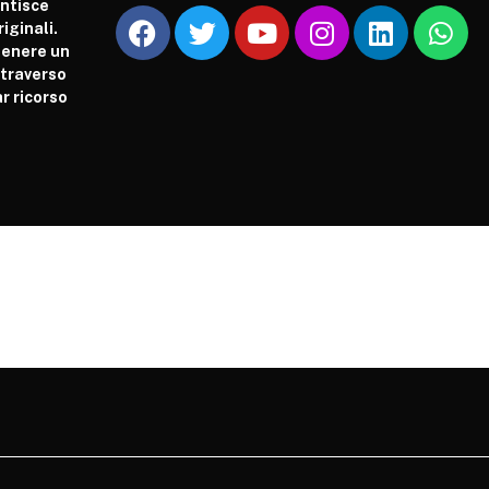
antisce
iginali.
tenere un
attraverso
r ricorso