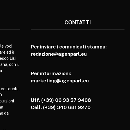
CONTATTI
le voci
Per inviare i comunicati stampa:
are ed è
redazione@agenparl.eu
esco Lisi
ana, con il
pa
Per informazioni:
marketing@agenparl.eu
 editoriale,
iù
Uff. (+39) 06 93 57 9408
soluzioni
Cell.
(+39) 340 681 9270
ha
he da