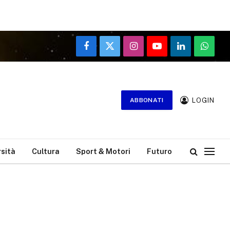
Facebook
X
Instagram
YouTube
LinkedIn
WhatsA
(Twitter)
LOGIN
ABBONATI
rsità
Cultura
Sport & Motori
Futuro