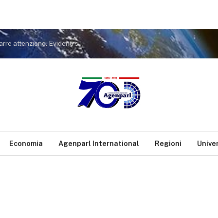
Covid. FdI a Conte: non tiri in ballo Meloni per distrarre attenzione. Evidenti sue responsabilità nella gestione pandemia
Economia
Agenparl International
Regioni
Unive