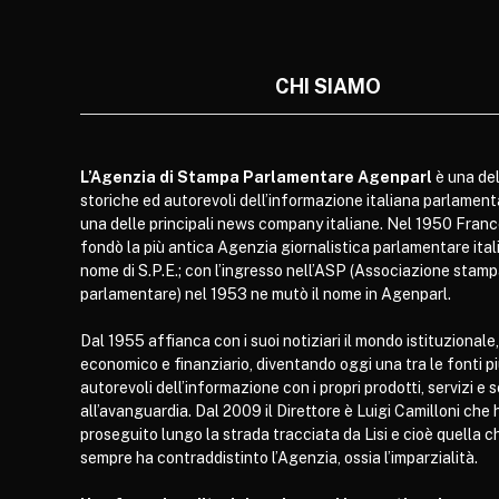
CHI SIAMO
L’Agenzia di Stampa Parlamentare Agenparl
è una del
storiche ed autorevoli dell’informazione italiana parlament
una delle principali news company italiane. Nel 1950 Franc
fondò la più antica Agenzia giornalistica parlamentare itali
nome di S.P.E.; con l’ingresso nell’ASP (Associazione stam
parlamentare) nel 1953 ne mutò il nome in Agenparl.
Dal 1955 affianca con i suoi notiziari il mondo istituzionale,
economico e finanziario, diventando oggi una tra le fonti p
autorevoli dell’informazione con i propri prodotti, servizi e 
all’avanguardia. Dal 2009 il Direttore è Luigi Camilloni che 
proseguito lungo la strada tracciata da Lisi e cioè quella c
sempre ha contraddistinto l’Agenzia, ossia l’imparzialità.