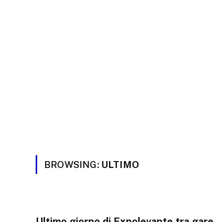
BROWSING:
ULTIMO
Ultimo giorno di Expolevante tra gare