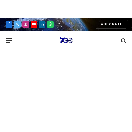
ABBONATI
Facebook
X
Instagram
YouTube
LinkedIn
WhatsApp
(Twitter)