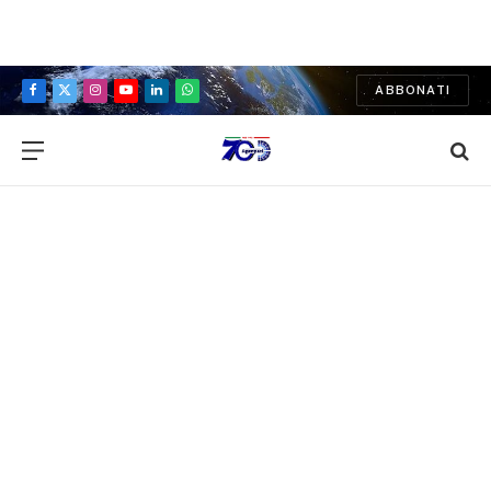
ABBONATI
Facebook
X
Instagram
YouTube
LinkedIn
WhatsApp
(Twitter)