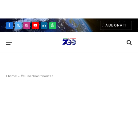
ABBONATI
Facebook
X
Instagram
YouTube
LinkedIn
WhatsApp
(Twitter)
Home
»
#Guardiadifinanza