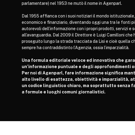
parlamentare) nel 1953 ne mutò il nome in Agenparl.
Dal 1955 affianca con i suoi notiziari il mondo istituzionale,
economico e finanziario, diventando oggi una tra le fonti p
autorevoli dell’informazione con i propri prodotti, servizi e 
all’avanguardia. Dal 2009 il Direttore è Luigi Camilloni che 
proseguito lungo la strada tracciata da Lisi e cioè quella c
sempre ha contraddistinto l’Agenzia, ossia l’imparzialità.
Una formula editoriale veloce ed innovativa che gar
un’informazione puntuale e degli approfondimenti or
Per noi di Agenparl, fare informazione significa man
alto livello di esattezza, obiettività e imparzialità, 
un codice linguistico chiaro, ma soprattutto senza fa
a formule e luoghi comuni giornalistici.