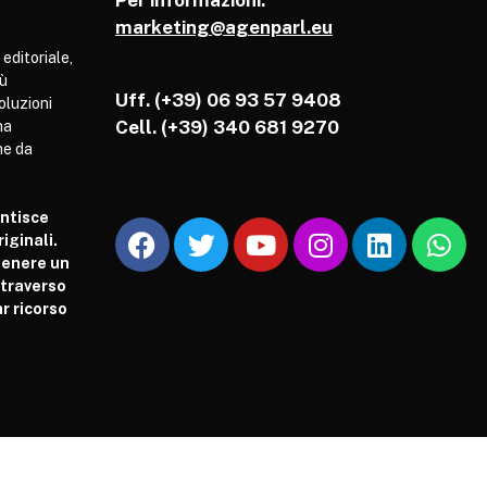
Per informazioni:
marketing@agenparl.eu
 editoriale,
iù
Uff. (+39) 06 93 57 9408
soluzioni
Cell.
(+39) 340 681 9270
ha
he da
antisce
iginali.
tenere un
attraverso
r ricorso