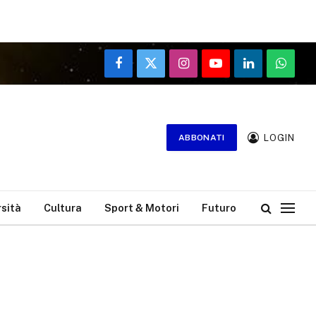
Facebook
X
Instagram
YouTube
LinkedIn
WhatsA
(Twitter)
LOGIN
ABBONATI
rsità
Cultura
Sport & Motori
Futuro