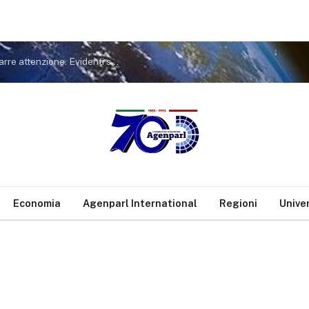
Covid. FdI a Conte: non tiri in ballo Meloni per distrarre attenzione. Evidenti sue responsabilità nella gestione pandemia
Economia
Agenparl International
Regioni
Unive