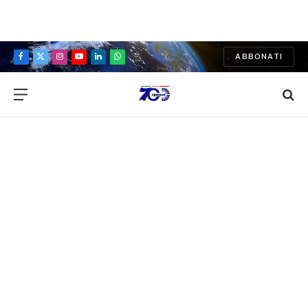
ABBONATI
Facebook
X
Instagram
YouTube
LinkedIn
WhatsApp
(Twitter)