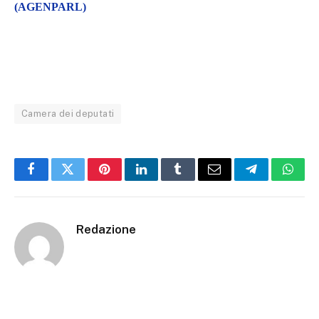
(AGENPARL)
Camera dei deputati
Facebook
Twitter
Pinterest
LinkedIn
Tumblr
Email
Telegram
What
Redazione