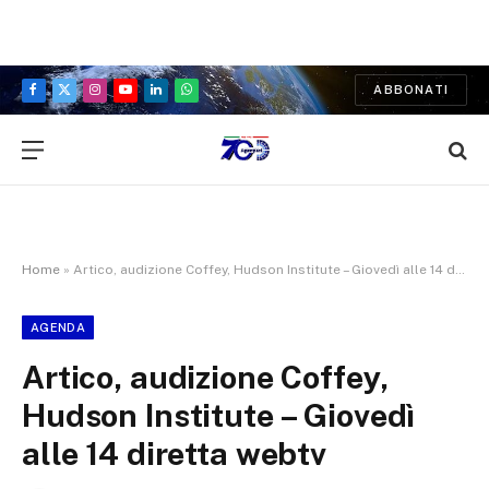
ABBONATI
Facebook
X
Instagram
YouTube
LinkedIn
WhatsApp
(Twitter)
Home
»
Artico, audizione Coffey, Hudson Institute – Giovedì alle 14 diretta webtv
AGENDA
Artico, audizione Coffey,
Hudson Institute – Giovedì
alle 14 diretta webtv