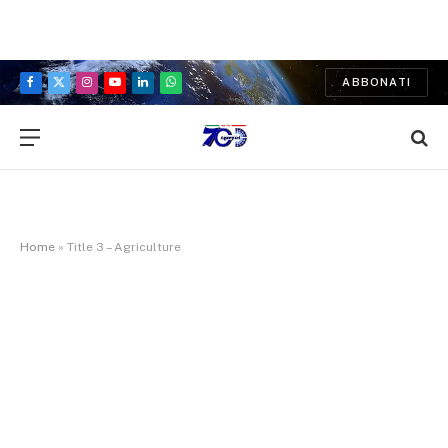
ABBONATI
Facebook
X
Instagram
YouTube
LinkedIn
WhatsApp
(Twitter)
Home
»
Title 3 – Agriculture