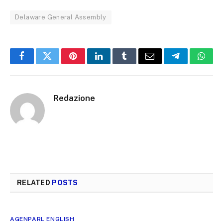
Delaware General Assembly
Facebook
Twitter
Pinterest
LinkedIn
Tumblr
Email
Telegram
What
Redazione
RELATED
POSTS
AGENPARL ENGLISH