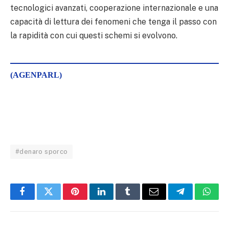
tecnologici avanzati, cooperazione internazionale e una
capacità di lettura dei fenomeni che tenga il passo con
la rapidità con cui questi schemi si evolvono.
(AGENPARL)
#denaro sporco
Facebook
Twitter
Pinterest
LinkedIn
Tumblr
Email
Telegram
What