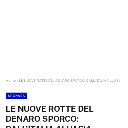
Home
»
LE NUOVE ROTTE DEL DENARO SPORCO: DALL’ITALIA ALL’ASIA PASSANDO PER LE CRYPTO. COSÌ SI EVOLVONO I SISTEMI DI RICICLAGGIO
CRONACA
LE NUOVE ROTTE DEL
DENARO SPORCO: