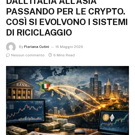
DALL’ITALIA ALL’ASIA
PASSANDO PER LE CRYPTO.
COSÌ SI EVOLVONO I SISTEMI
DI RICICLAGGIO
By
Floriana Cutini
16 Maggio 2026
Nessun commento
6 Mins Read