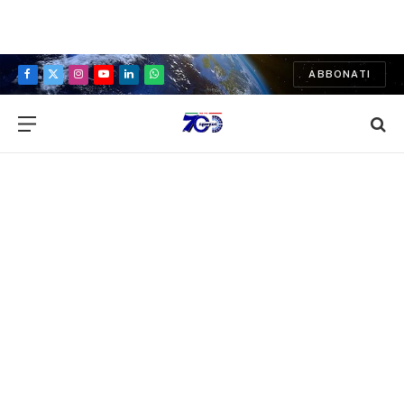
ABBONATI
Facebook
X
Instagram
YouTube
LinkedIn
WhatsApp
(Twitter)