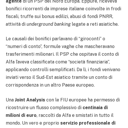
agente
di un PSP del Nord Europa. Eppure, riceveva
bonifici ricorrenti da imprese italiane coinvolte in frodi
fiscali, truffe sui bonus edilizi, abusi di fondi PNRR,
attività di
underground banking
legate a reti asiatiche.
Le causali dei bonifici parlavano di “giroconti” o
“numeri di conto”, formule vaghe che mascheravano
trasferimenti milionari. Il PSP che ospitava il conto di
Alfa l’aveva classificata come “società finanziaria”,
applicando controlli semplificati. Da lì, i fondi venivano
inviati verso il Sud-Est asiatico tramite un conto di
corrispondenza in un altro Paese europeo.
Una
Joint Analysis
con le FIU europee ha permesso di
ricostruire un flusso complessivo di
centinaia di
milioni di euro
, raccolti da Alfa e smistati in tutto il
mondo. Un vero e proprio
servizio professionale di