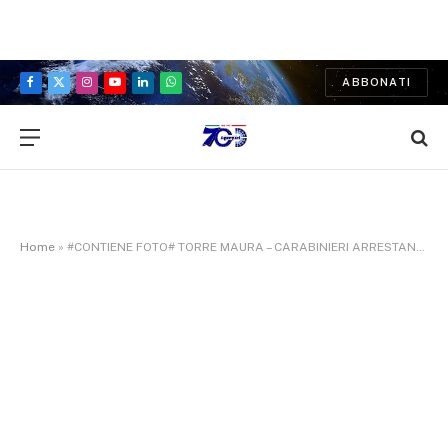
ABBONATI
Facebook
X
Instagram
YouTube
LinkedIn
WhatsApp
(Twitter)
Home
»
#CONTIENE FOTO# TORRE MAURA – CARABINIERI ARRESTANO UN UOMO GRAVEMENTE INDIZIATO DI FURTO AGGRAVATO IN ABITAZIONE GRAZIE ALL’ALLARME LANCIATO DAI NIPOTI DELLA PROPRIETARIA DI CASA.