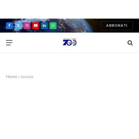
ABBONATI
Facebook
X
Instagram
YouTube
LinkedIn
WhatsApp
(Twitter)
Home
»
scuola