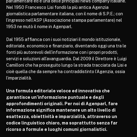
parlamentare ed è una delle principali news company italiane.
Nel 1950 Francesco Lisi fondò la più antica Agenzia
giornalistica parlamentare italiana, con il nome di S.P.E.; con
l’ingresso nell’ASP (Associazione stampa parlamentare) nel
1953 ne mutò il nome in Agenparl.
Dal 1955 affianca con i suoi notiziari il mondo istituzionale,
editoriale, economico e finanziario, diventando oggi una tra le
fonti più autorevoli dell’informazione con i propri prodotti,
servizi e soluzioni all’avanguardia. Dal 2009 il Direttore è Luigi
Camilloni che ha proseguito lungo la strada tracciata da Lisi e
cioè quella che da sempre ha contraddistinto l’Agenzia, ossia
l’imparzialità.
Una formula editoriale veloce ed innovativa che
garantisce un’informazione puntuale e degli
approfondimenti originali. Per noi di Agenparl, fare
informazione significa mantenere un alto livello di
esattezza, obiettività e imparzialità, attraverso un
codice linguistico chiaro, ma soprattutto senza far
ricorso a formule e luoghi comuni giornalistici.