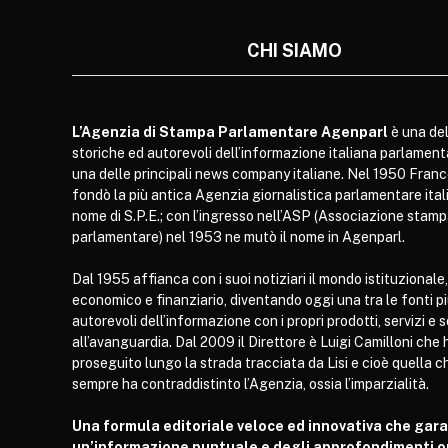
CHI SIAMO
L’Agenzia di Stampa Parlamentare Agenparl
è una del
storiche ed autorevoli dell’informazione italiana parlament
una delle principali news company italiane. Nel 1950 Franc
fondò la più antica Agenzia giornalistica parlamentare itali
nome di S.P.E.; con l’ingresso nell’ASP (Associazione stam
parlamentare) nel 1953 ne mutò il nome in Agenparl.
Dal 1955 affianca con i suoi notiziari il mondo istituzionale,
economico e finanziario, diventando oggi una tra le fonti p
autorevoli dell’informazione con i propri prodotti, servizi e 
all’avanguardia. Dal 2009 il Direttore è Luigi Camilloni che 
proseguito lungo la strada tracciata da Lisi e cioè quella c
sempre ha contraddistinto l’Agenzia, ossia l’imparzialità.
Una formula editoriale veloce ed innovativa che gar
un’informazione puntuale e degli approfondimenti or