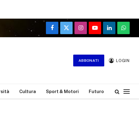
Facebook
X
Instagram
YouTube
LinkedIn
WhatsA
(Twitter)
LOGIN
ABBONATI
rsità
Cultura
Sport & Motori
Futuro