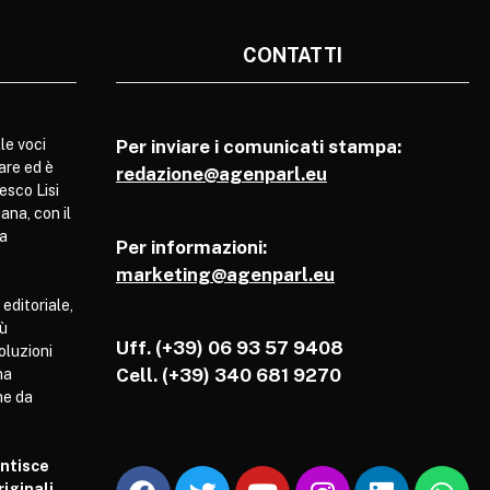
CONTATTI
le voci
Per inviare i comunicati stampa:
are ed è
redazione@agenparl.eu
esco Lisi
ana, con il
pa
Per informazioni:
marketing@agenparl.eu
 editoriale,
iù
Uff. (+39) 06 93 57 9408
soluzioni
Cell.
(+39) 340 681 9270
ha
he da
antisce
iginali.