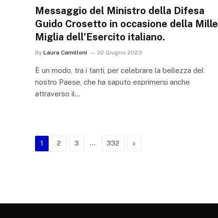
Messaggio del Ministro della Difesa
Guido Crosetto in occasione della Mille
Miglia dell’Esercito italiano.
By
Laura Camilloni
22 Giugno 2023
È un modo, tra i tanti, per celebrare la bellezza del
nostro Paese, che ha saputo esprimersi anche
attraverso il…
…
Next
1
2
3
332