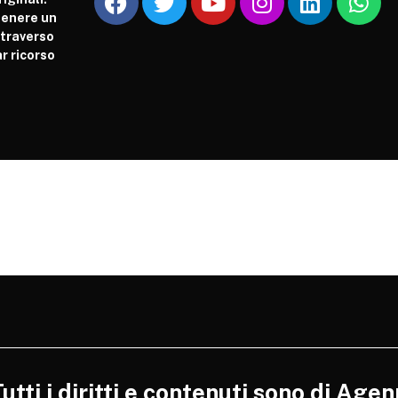
tenere un
attraverso
r ricorso
tti i diritti e contenuti sono di Agen