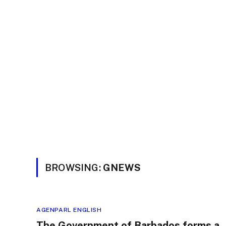
BROWSING:
GNEWS
AGENPARL ENGLISH
The Government of Barbados forms a