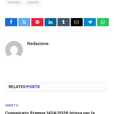
vantare,
veneto
Facebook
Twitter
Pinterest
LinkedIn
Tumblr
Email
Telegram
What
Redazione
RELATED
POSTS
VENETO
Comunicato Stampa 1424/2026 Intesa per la