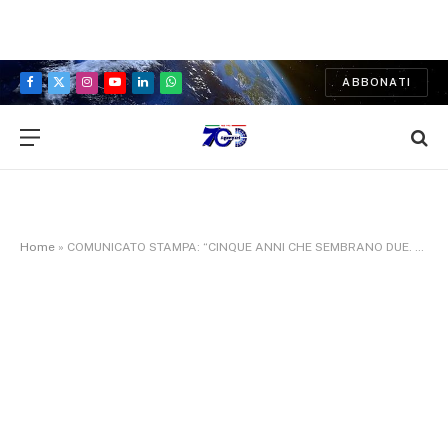
ABBONATI
Facebook
X
Instagram
YouTube
LinkedIn
WhatsApp
(Twitter)
Home
»
COMUNICATO STAMPA: “CINQUE ANNI CHE SEMBRANO DUE. Una maggioranza che arriva alla fine del mandato con una serie di successi che nessuna Amministrazione precedente e tantomeno quelle a guida PD possono vantare, nonostante il tempo straordinario e complicatissimo che ha attraversato i nostri cinque anni a causa di pandemia, crisi economiche e guerra”. Il Sindaco Francesco Rucco, candidato del centrodestra civico per il 2023/2028, ha tracciato oggi un bilancio di questi 5 anni insieme a tutta la Giunta e alla maggioranza.