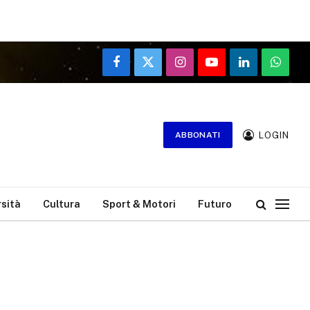
Facebook
X
Instagram
YouTube
LinkedIn
WhatsA
(Twitter)
LOGIN
ABBONATI
rsità
Cultura
Sport & Motori
Futuro