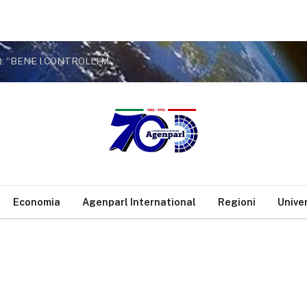
CARBURANTI ADULTERATI, APPENDINO (M5S): “BENE I CONTROLLI MA URSO PENSI A TAGLIARE ACCISE
Economia
Agenparl International
Regioni
Unive