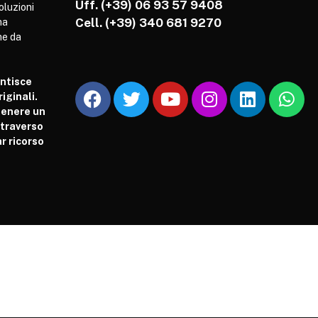
Uff. (+39) 06 93 57 9408
soluzioni
Cell.
(+39) 340 681 9270
ha
he da
antisce
iginali.
tenere un
attraverso
r ricorso