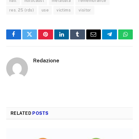
hall
holocaust
metadata
remembrance
res. 25 (rds)
use
victims
visitor
Facebook
Twitter
Pinterest
LinkedIn
Tumblr
Email
Telegram
What
Redazione
RELATED
POSTS