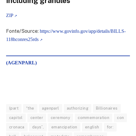
including granules
ZIP
Fonte/Source:
https://www.govinfo.gov/app/details/BILLS-
118hconres25rds
(AGENPARL)
(part
“the
agenparl
authorizing
Billionaires
capitol
center
ceremony
commemoration
con
cronaca
days”,
emancipation
english
for: