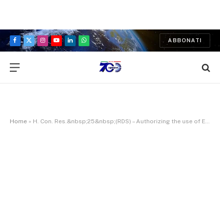
ABBONATI
Facebook
X
Instagram
YouTube
LinkedIn
WhatsApp
(Twitter)
Home
»
H. Con. Res.&nbsp;25&nbsp;(RDS) – Authorizing the use of Emancipation Hall in the Capitol Visitor Center for a ceremony as part of the commemoration of the days of remembrance of victims of the Holocaust.