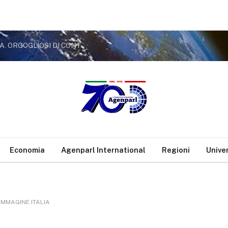
COVID, APPENDINO (M5S): “DESTRA SCIACALLA. ORGOGLIOSI DI CONTE, A TESTA ALTA
Economia
Agenparl International
Regioni
Unive
IMMAGINE ITALIA