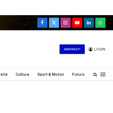
Facebook
X
Instagram
YouTube
LinkedIn
WhatsA
(Twitter)
LOGIN
ABBONATI
rsità
Cultura
Sport & Motori
Futuro