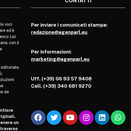
CONTATTI
le voci
Per inviare i comunicati stampa:
are ed è
redazione@agenparl.eu
esco Lisi
ana, con il
pa
Per informazioni:
marketing@agenparl.eu
 editoriale,
iù
Uff. (+39) 06 93 57 9408
soluzioni
Cell.
(+39) 340 681 9270
ha
he da
antisce
iginali.
tenere un
attraverso