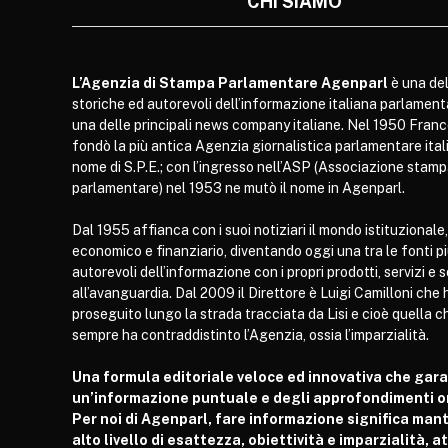
CHI SIAMO
L’Agenzia di Stampa Parlamentare Agenparl
è una del
storiche ed autorevoli dell’informazione italiana parlament
una delle principali news company italiane. Nel 1950 Franc
fondò la più antica Agenzia giornalistica parlamentare itali
nome di S.P.E.; con l’ingresso nell’ASP (Associazione stam
parlamentare) nel 1953 ne mutò il nome in Agenparl.
Dal 1955 affianca con i suoi notiziari il mondo istituzionale,
economico e finanziario, diventando oggi una tra le fonti p
autorevoli dell’informazione con i propri prodotti, servizi e 
all’avanguardia. Dal 2009 il Direttore è Luigi Camilloni che 
proseguito lungo la strada tracciata da Lisi e cioè quella c
sempre ha contraddistinto l’Agenzia, ossia l’imparzialità.
Una formula editoriale veloce ed innovativa che gar
un’informazione puntuale e degli approfondimenti or
Per noi di Agenparl, fare informazione significa man
alto livello di esattezza, obiettività e imparzialità, 