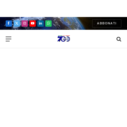
ABBONATI
Facebook
X
Instagram
YouTube
LinkedIn
WhatsApp
(Twitter)