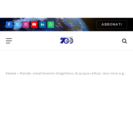
ABBONATI
Facebook
X
Instagram
YouTube
LinkedIn
WhatsApp
(Twitter)
Home
»
Rende, smaltimento illegittimo di acque reflue: due rinvii a giudizio