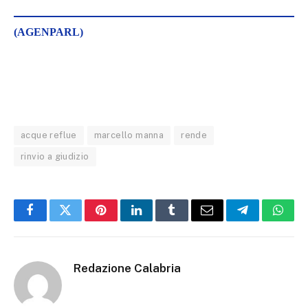
(AGENPARL)
acque reflue
marcello manna
rende
rinvio a giudizio
Facebook
Twitter
Pinterest
LinkedIn
Tumblr
Email
Telegram
What
Redazione Calabria