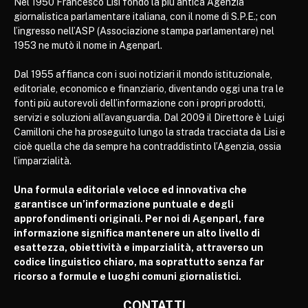
Nel 1950 Francesco Lisi fondò la più antica Agenzia
giornalistica parlamentare italiana, con il nome di S.P.E.; con
l’ingresso nell’ASP (Associazione stampa parlamentare) nel
1953 ne mutò il nome in Agenparl.
Dal 1955 affianca con i suoi notiziari il mondo istituzionale,
editoriale, economico e finanziario, diventando oggi una tra le
fonti più autorevoli dell’informazione con i propri prodotti,
servizi e soluzioni all’avanguardia. Dal 2009 il Direttore è Luigi
Camilloni che ha proseguito lungo la strada tracciata da Lisi e
cioè quella che da sempre ha contraddistinto l’Agenzia, ossia
l’imparzialità.
Una formula editoriale veloce ed innovativa che
garantisce un’informazione puntuale e degli
approfondimenti originali. Per noi di Agenparl, fare
informazione significa mantenere un alto livello di
esattezza, obiettività e imparzialità, attraverso un
codice linguistico chiaro, ma soprattutto senza far
ricorso a formule e luoghi comuni giornalistici.
CONTATTI