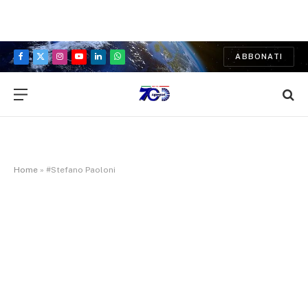
ABBONATI
Facebook
X
Instagram
YouTube
LinkedIn
WhatsApp
(Twitter)
Home
»
#Stefano Paoloni