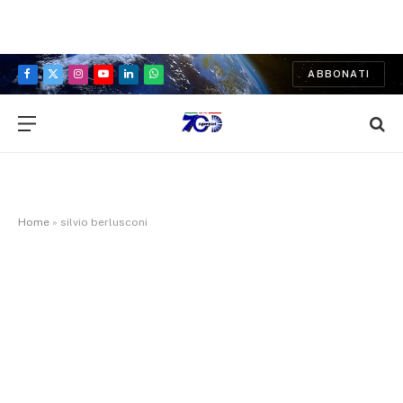
ABBONATI
Facebook
X
Instagram
YouTube
LinkedIn
WhatsApp
(Twitter)
Home
»
silvio berlusconi