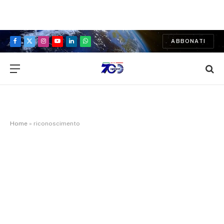
ABBONATI
Facebook
X
Instagram
YouTube
LinkedIn
WhatsApp
(Twitter)
Home
»
riconoscimento