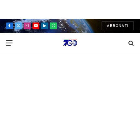
ABBONATI
Facebook
X
Instagram
YouTube
LinkedIn
WhatsApp
(Twitter)