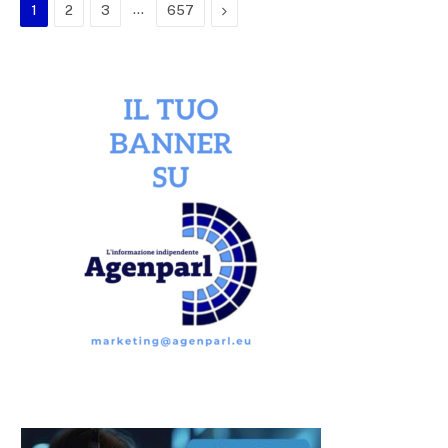
…
Next
1
2
3
657