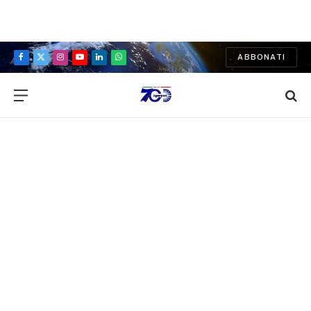
ABBONATI
Facebook
X
Instagram
YouTube
LinkedIn
WhatsApp
(Twitter)