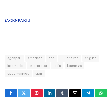
(AGENPARL)
agenparl
american
and
Billionaires
english
internship
interpreter
job’s
language
opportunities
sign
Facebook
Twitter
Pinterest
LinkedIn
Tumblr
Email
Telegram
What