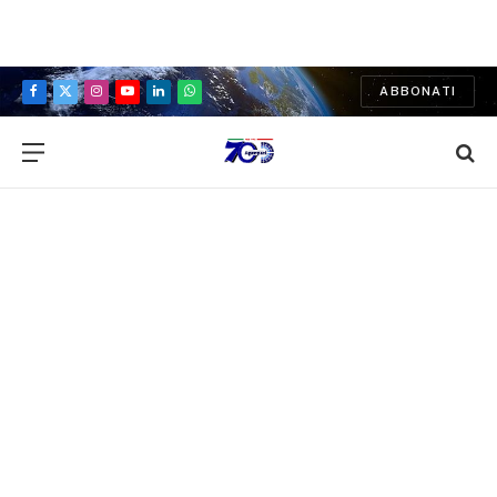
ABBONATI
Facebook
X
Instagram
YouTube
LinkedIn
WhatsApp
(Twitter)