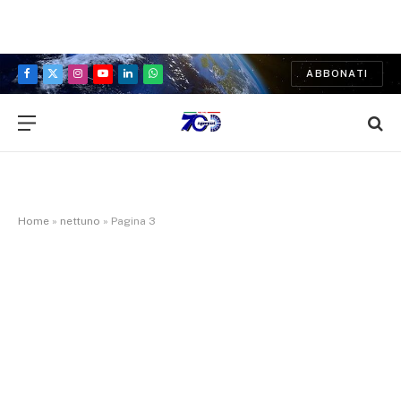
ABBONATI
Facebook
X
Instagram
YouTube
LinkedIn
WhatsApp
(Twitter)
Home
»
nettuno
»
Pagina 3