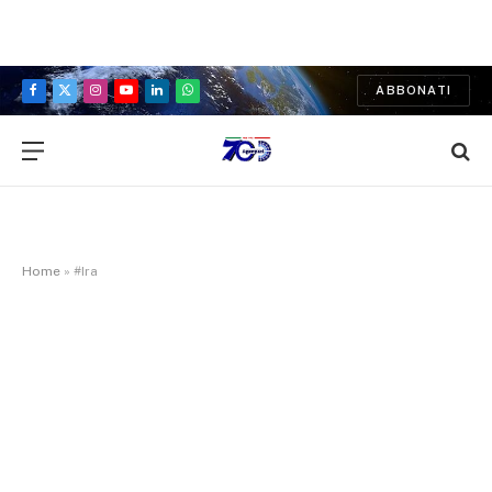
ABBONATI
Facebook
X
Instagram
YouTube
LinkedIn
WhatsApp
(Twitter)
Home
»
#Ira