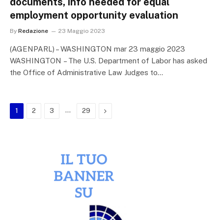
documents, info needed for equal
employment opportunity evaluation
By
Redazione
23 Maggio 2023
(AGENPARL) – WASHINGTON mar 23 maggio 2023
WASHINGTON – The U.S. Department of Labor has asked
the Office of Administrative Law Judges to…
…
Next
1
2
3
29