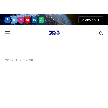
ABBONATI
Facebook
X
Instagram
YouTube
LinkedIn
WhatsApp
(Twitter)
Home
»
information