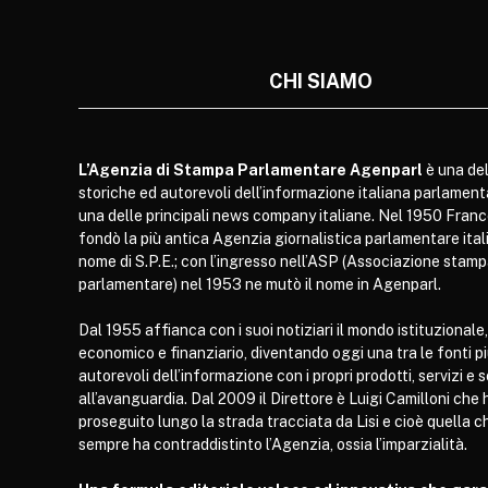
CHI SIAMO
L’Agenzia di Stampa Parlamentare Agenparl
è una del
storiche ed autorevoli dell’informazione italiana parlament
una delle principali news company italiane. Nel 1950 Franc
fondò la più antica Agenzia giornalistica parlamentare itali
nome di S.P.E.; con l’ingresso nell’ASP (Associazione stam
parlamentare) nel 1953 ne mutò il nome in Agenparl.
Dal 1955 affianca con i suoi notiziari il mondo istituzionale,
economico e finanziario, diventando oggi una tra le fonti p
autorevoli dell’informazione con i propri prodotti, servizi e 
all’avanguardia. Dal 2009 il Direttore è Luigi Camilloni che 
proseguito lungo la strada tracciata da Lisi e cioè quella c
sempre ha contraddistinto l’Agenzia, ossia l’imparzialità.