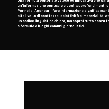
Una formula editoriale veloce ed innovativa che gar
un’informazione puntuale e degli approfondimenti or
Per noi di Agenparl, fare informazione significa man
alto livello di esattezza, obiettività e imparzialità, 
un codice linguistico chiaro, ma soprattutto senza fa
a formule e luoghi comuni giornalistici.