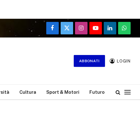
Facebook
X
Instagram
YouTube
LinkedIn
WhatsA
(Twitter)
LOGIN
ABBONATI
rsità
Cultura
Sport & Motori
Futuro