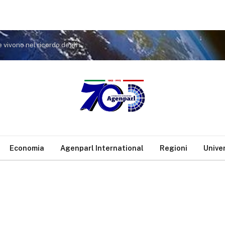
Marcinelle. On. Caretta (FdI), minatori di Marcinelle vivono nel ricordo degli italiani
Economia
Agenparl International
Regioni
Unive