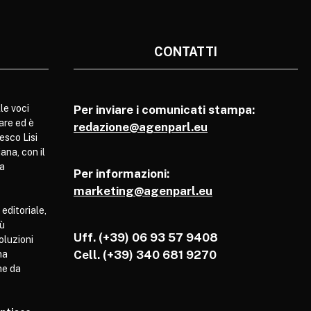
CONTATTI
le voci
Per inviare i comunicati stampa:
are ed è
redazione@agenparl.eu
esco Lisi
ana, con il
pa
Per informazioni:
marketing@agenparl.eu
 editoriale,
iù
Uff. (+39) 06 93 57 9408
soluzioni
Cell.
(+39) 340 681 9270
ha
he da