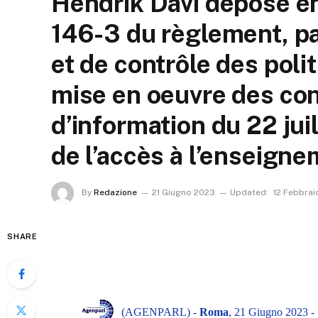
Hendrik Davi déposé en 
146-3 du règlement, pa
et de contrôle des poli
mise en oeuvre des con
d’information du 22 juil
de l’accès à l’enseign
By
Redazione
21 Giugno 2023
Updated:
12 Febbrai
SHARE
(AGENPARL) -
Roma
, 21 Giugno 2023 -