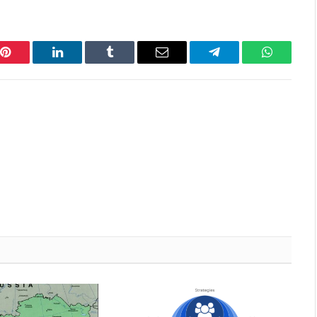
Pinterest
LinkedIn
Tumblr
Email
Telegram
WhatsAp