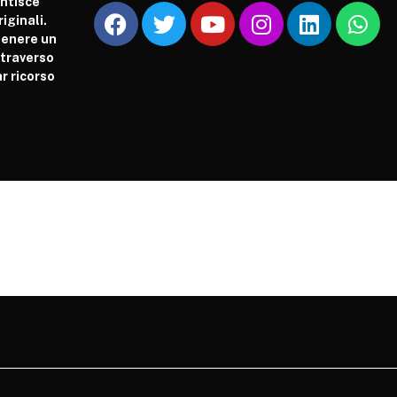
antisce
iginali.
tenere un
attraverso
r ricorso