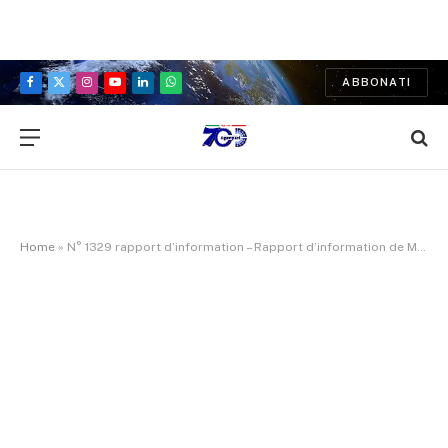
ABBONATI
Facebook
X
Instagram
YouTube
LinkedIn
WhatsApp
(Twitter)
Home
»
N° 1329 rapport d’information – Rapport d’information de Mme Véronique Louwagie et M. Robin Reda déposé en application de l’article 145 du règlement, par la commission des finances, de l’économie générale et du contrôle budgétaire, en conclusion des travaux d’une mission d’information sur la rationalisation de notre administration comme source d’économies budgétaires