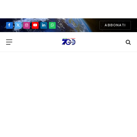
ABBONATI
Facebook
X
Instagram
YouTube
LinkedIn
WhatsApp
(Twitter)