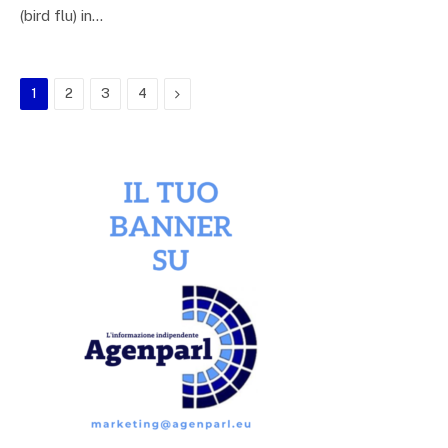
(bird flu) in…
Next
1
2
3
4