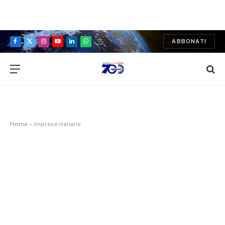
ABBONATI
Facebook
X
Instagram
YouTube
LinkedIn
WhatsApp
(Twitter)
Home
»
imprese italiane