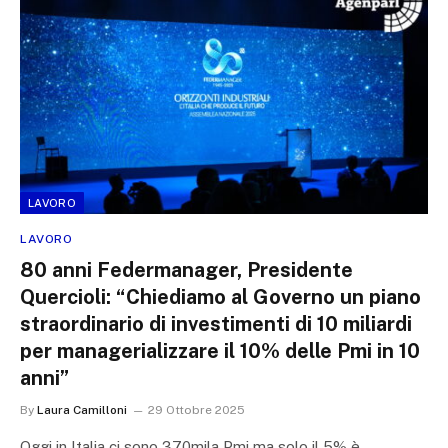
LAVORO
LAVORO
80 anni Federmanager, Presidente
Quercioli: “Chiediamo al Governo un piano
straordinario di investimenti di 10 miliardi
per managerializzare il 10% delle Pmi in 10
anni”
By
Laura Camilloni
29 Ottobre 2025
Oggi in Italia ci sono 370mila Pmi ma solo il 5% è