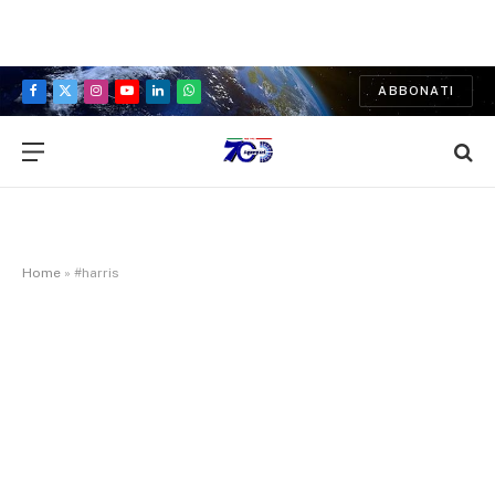
ABBONATI
Facebook
X
Instagram
YouTube
LinkedIn
WhatsApp
(Twitter)
Home
»
#harris