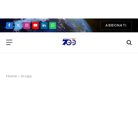
ABBONATI
Facebook
X
Instagram
YouTube
LinkedIn
WhatsApp
(Twitter)
Home
»
droga