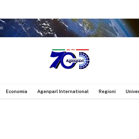
li
Economia
Agenparl International
Regioni
Unive