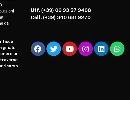
iù
Uff. (+39) 06 93 57 9408
soluzioni
Cell.
(+39) 340 681 9270
ha
he da
antisce
iginali.
tenere un
attraverso
r ricorso