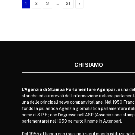
…
Next
1
2
3
21
CHI SIAMO
L’Agenzia di Stampa Parlamentare Agenparl
è una del
storiche ed autorevoli dell’informazione italiana parlament
una delle principali news company italiane. Nel 1950 Franc
fondò la più antica Agenzia giornalistica parlamentare itali
nome di S.P.E.; con l’ingresso nell’ASP (Associazione stam
parlamentare) nel 1953 ne mutò il nome in Agenparl.
Dal 1955 affianca con i suoi notiziari il mondo istituzionale,