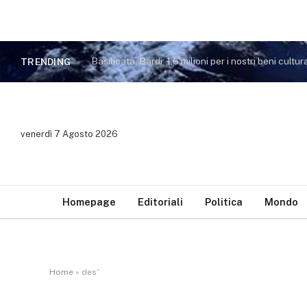
Basilicata, Bardi: 1,6 milioni per i nostri beni cultura
TRENDING
venerdì 7 Agosto 2026
Homepage
Editoriali
Politica
Mondo
Home
»
des”