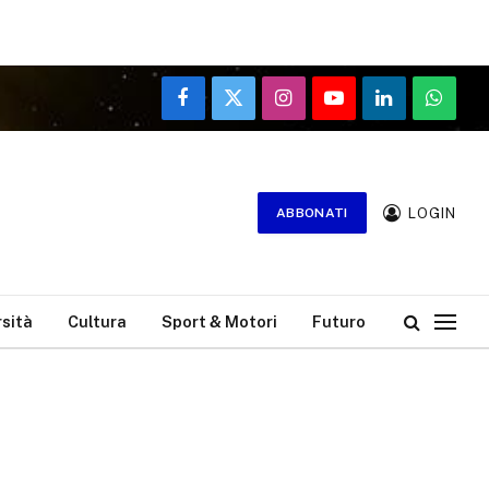
Facebook
X
Instagram
YouTube
LinkedIn
WhatsA
(Twitter)
LOGIN
ABBONATI
rsità
Cultura
Sport & Motori
Futuro