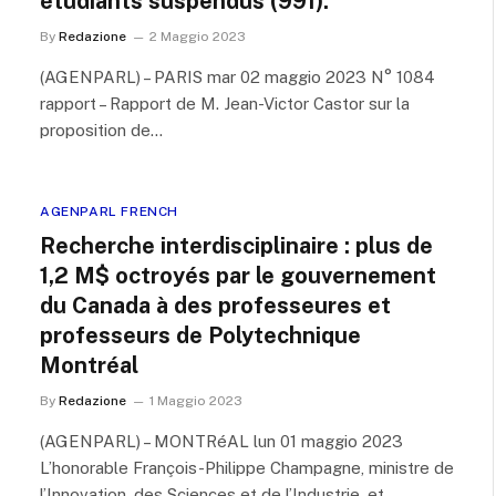
étudiants suspendus (991).
By
Redazione
2 Maggio 2023
(AGENPARL) – PARIS mar 02 maggio 2023 N° 1084
rapport – Rapport de M. Jean-Victor Castor sur la
proposition de…
AGENPARL FRENCH
Recherche interdisciplinaire : plus de
1,2 M$ octroyés par le gouvernement
du Canada à des professeures et
professeurs de Polytechnique
Montréal
By
Redazione
1 Maggio 2023
(AGENPARL) – MONTRéAL lun 01 maggio 2023
L’honorable François-Philippe Champagne, ministre de
l’Innovation, des Sciences et de l’Industrie, et