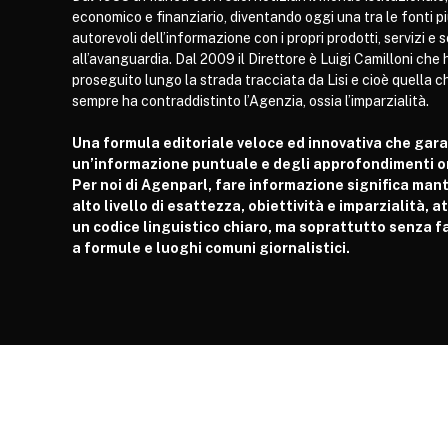
economico e finanziario, diventando oggi una tra le fonti p
autorevoli dell’informazione con i propri prodotti, servizi e 
all’avanguardia. Dal 2009 il Direttore è Luigi Camilloni che 
proseguito lungo la strada tracciata da Lisi e cioè quella c
sempre ha contraddistinto l’Agenzia, ossia l’imparzialità.
Una formula editoriale veloce ed innovativa che gar
un’informazione puntuale e degli approfondimenti or
Per noi di Agenparl, fare informazione significa man
alto livello di esattezza, obiettività e imparzialità, 
un codice linguistico chiaro, ma soprattutto senza fa
a formule e luoghi comuni giornalistici.