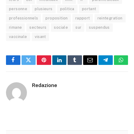
personne
plusieurs
politica
portant
professionnels
proposition
rapport
reintegration
rimane
secteurs
sociale
sur
suspendus
vaccinale
visant
Facebook
Twitter
Pinterest
LinkedIn
Tumblr
Email
Telegram
What
Redazione