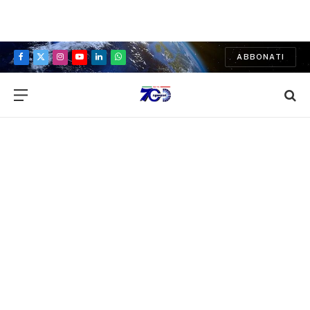
ABBONATI
Facebook
X
Instagram
YouTube
LinkedIn
WhatsApp
(Twitter)