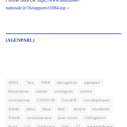
Fonte/Source:
https://www.assemblee-
nationale.fr/16/rapports/r1084.asp
(AGENPARL)
(991).
“les
1084
abrogation
agenparl
Billionaires
castor
collègues
contre
coronavirus
COVID-19
Covid19
covidagenparl
d’aide
dans
davy
des”
estera
etudiants
french
iorestoacasa
jean-victor
l’obligation
leurs
Loi
medicaux
mm.
n°
paramédicaux