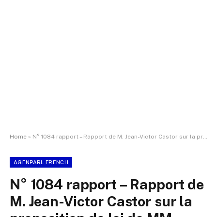
Home
»
N° 1084 rapport – Rapport de M. Jean-Victor Castor sur la proposition de loi de MM. Jean-Victor Castor, Davy Rimane et plusieurs de leurs collègues portant abrogation de l’obligation vaccinale contre la covid-19 dans les secteurs médicaux, paramédicaux et d’aide à la personne et visant à la réintégration des professionnels et étudiants suspendus (991).
AGENPARL FRENCH
N° 1084 rapport – Rapport de
M. Jean-Victor Castor sur la