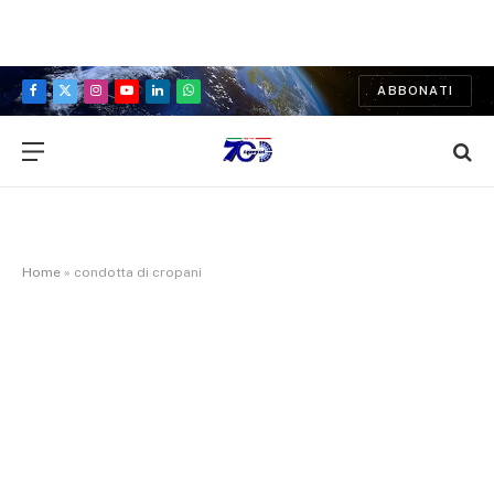
ABBONATI
Facebook
X
Instagram
YouTube
LinkedIn
WhatsApp
(Twitter)
Home
»
condotta di cropani