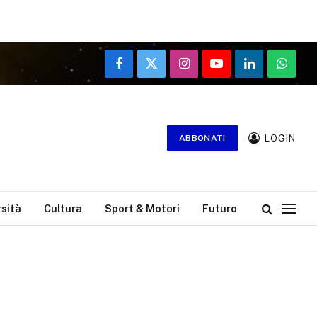
Facebook
X
Instagram
YouTube
LinkedIn
WhatsA
(Twitter)
LOGIN
ABBONATI
rsità
Cultura
Sport & Motori
Futuro