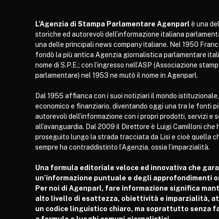
L’Agenzia di Stampa Parlamentare Agenparl
è una del
storiche ed autorevoli dell’informazione italiana parlament
una delle principali news company italiane. Nel 1950 Franc
fondò la più antica Agenzia giornalistica parlamentare itali
nome di S.P.E.; con l’ingresso nell’ASP (Associazione stam
parlamentare) nel 1953 ne mutò il nome in Agenparl.
Dal 1955 affianca con i suoi notiziari il mondo istituzionale,
economico e finanziario, diventando oggi una tra le fonti p
autorevoli dell’informazione con i propri prodotti, servizi e 
all’avanguardia. Dal 2009 il Direttore è Luigi Camilloni che 
proseguito lungo la strada tracciata da Lisi e cioè quella c
sempre ha contraddistinto l’Agenzia, ossia l’imparzialità.
Una formula editoriale veloce ed innovativa che gar
un’informazione puntuale e degli approfondimenti or
Per noi di Agenparl, fare informazione significa man
alto livello di esattezza, obiettività e imparzialità, 
un codice linguistico chiaro, ma soprattutto senza fa
a formule e luoghi comuni giornalistici.