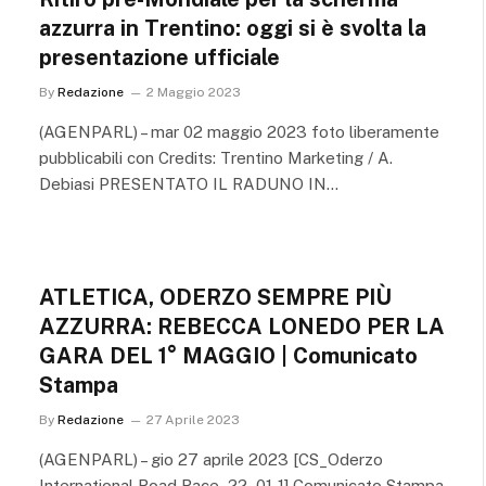
azzurra in Trentino: oggi si è svolta la
presentazione ufficiale
By
Redazione
2 Maggio 2023
(AGENPARL) – mar 02 maggio 2023 foto liberamente
pubblicabili con Credits: Trentino Marketing / A.
Debiasi PRESENTATO IL RADUNO IN…
ATLETICA, ODERZO SEMPRE PIÙ
AZZURRA: REBECCA LONEDO PER LA
GARA DEL 1° MAGGIO | Comunicato
Stampa
By
Redazione
27 Aprile 2023
(AGENPARL) – gio 27 aprile 2023 [CS_Oderzo
International Road Race_22_01-1] Comunicato Stampa