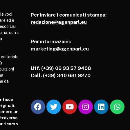
le voci
Per inviare i comunicati stampa:
are ed è
redazione@agenparl.eu
esco Lisi
ana, con il
pa
Per informazioni:
marketing@agenparl.eu
 editoriale,
iù
Uff. (+39) 06 93 57 9408
soluzioni
Cell.
(+39) 340 681 9270
ha
he da
antisce
iginali.
tenere un
attraverso
r ricorso