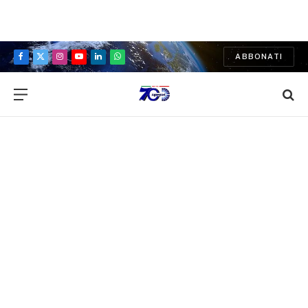
ABBONATI
Facebook
X
Instagram
YouTube
LinkedIn
WhatsApp
(Twitter)