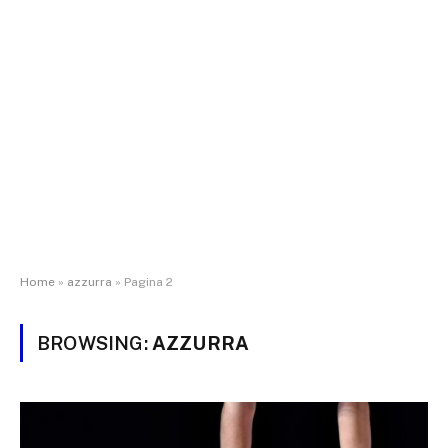
Home
»
azzurra
»
Pagina 2
BROWSING:
AZZURRA