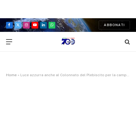
ABBONATI
Facebook
X
Instagram
YouTube
LinkedIn
WhatsApp
(Twitter)
Home
»
Luce azzurra anche al Colonnato del Plebiscito per la campagna ‘M’illumino d’azzurro’ voluta dal Sindaco Manfredi