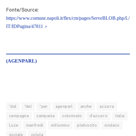
Fonte/Source:
https://www.comune.napoli.it/flex/cm/pages/ServeBLOB.php/L/
IT/IDPagina/47811
(AGENPARL)
“dal
“del
“per
agenparl
anche
azzurra
campagna
campania
colonnato
d’azzurro
italia
Luce
manfredi
millumino
plebiscito
sindaco
sociale
voluta