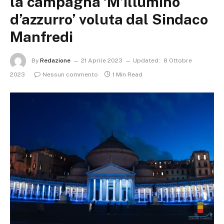
la campagna ‘M’illumino
d’azzurro’ voluta dal Sindaco
Manfredi
By
Redazione
21 Aprile 2023
Updated:
8 Ottobre
2023
Nessun commento
1 Min Read