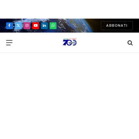
ABBONATI
Facebook
X
Instagram
YouTube
LinkedIn
WhatsApp
(Twitter)