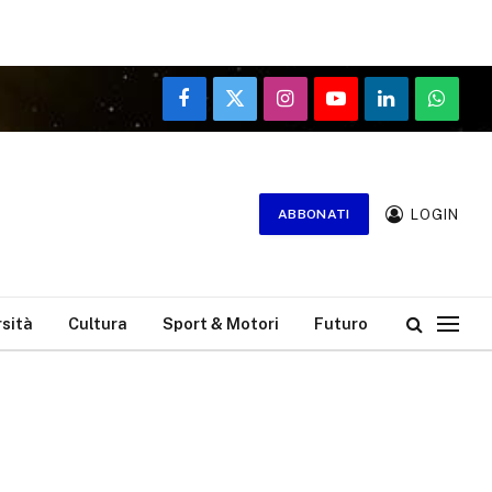
Facebook
X
Instagram
YouTube
LinkedIn
WhatsA
(Twitter)
LOGIN
ABBONATI
rsità
Cultura
Sport & Motori
Futuro