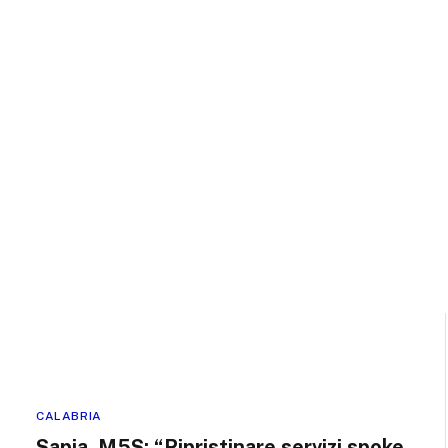
CALABRIA
Sapia, M5S: “Ripristinare servizi spoke