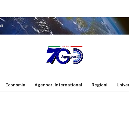
li
Economia
Agenparl International
Regioni
Unive