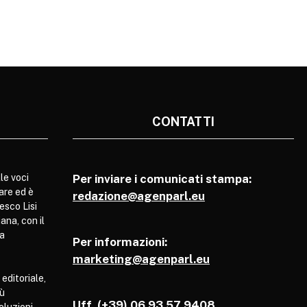
CONTATTI
le voci
Per inviare i comunicati stampa:
are ed è
redazione@agenparl.eu
esco Lisi
ana, con il
pa
Per informazioni:
marketing@agenparl.eu
 editoriale,
iù
Uff. (+39) 06 93 57 9408