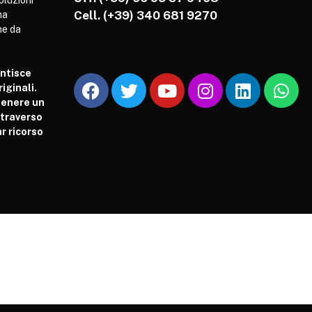
soluzioni
Cell.
(+39) 340 681 9270
ha
he da
antisce
iginali.
tenere un
attraverso
r ricorso