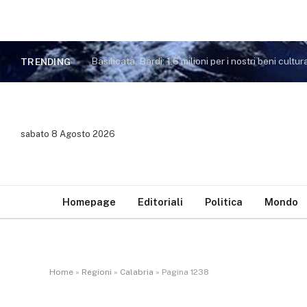
Basilicata, Bardi: 1,6 milioni per i nostri beni cultura
TRENDING
sabato 8 Agosto 2026
Homepage
Editoriali
Politica
Mondo
Home
»
Regioni
»
Calabria
»
Pagina 1238