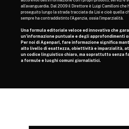
autorevoli dell’informazione con i propri prodotti, servizi e 
all’avanguardia. Dal 2009 il Direttore è Luigi Camilloni che 
proseguito lungo la strada tracciata da Lisi e cioè quella c
sempre ha contraddistinto l’Agenzia, ossia l’imparzialità.
Una formula editoriale veloce ed innovativa che gar
un’informazione puntuale e degli approfondimenti or
Per noi di Agenparl, fare informazione significa man
alto livello di esattezza, obiettività e imparzialità, 
un codice linguistico chiaro, ma soprattutto senza fa
a formule e luoghi comuni giornalistici.