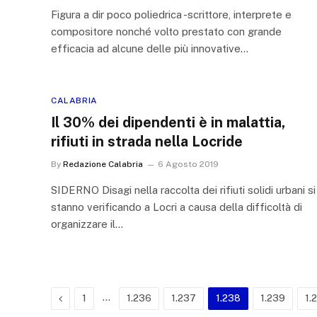
Figura a dir poco poliedrica -scrittore, interprete e
compositore nonché volto prestato con grande
efficacia ad alcune delle più innovative…
CALABRIA
Il 30% dei dipendenti è in malattia,
rifiuti in strada nella Locride
By
Redazione Calabria
6 Agosto 2019
SIDERNO Disagi nella raccolta dei rifiuti solidi urbani si
stanno verificando a Locri a causa della difficoltà di
organizzare il…
Previous
…
1
1.236
1.237
1.238
1.239
1.