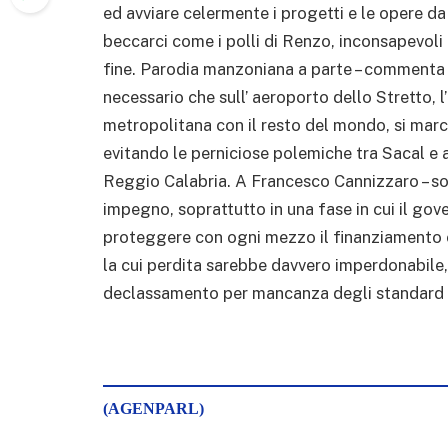
ed avviare celermente i progetti e le opere d
beccarci come i polli di Renzo, inconsapevoli d
fine. Parodia manzoniana a parte – commenta i
necessario che sull’ aeroporto dello Stretto, l
metropolitana con il resto del mondo, si marci
evitando le perniciose polemiche tra Sacal e a
Reggio Calabria. A Francesco Cannizzaro – sot
impegno, soprattutto in una fase in cui il gove
proteggere con ogni mezzo il finanziamento che
la cui perdita sarebbe davvero imperdonabile, e 
declassamento per mancanza degli standard min
(AGENPARL)