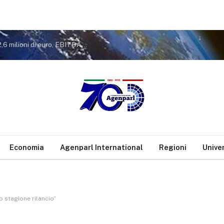
Gruppo Sogin: approvato il Bilancio 2025. Utile a 2,6 milioni di euro, EBITDA a 26,7 milioni. Avanzamento del decommissioning al 47,7%
Economia
Agenparl International
Regioni
Unive
 stagione rilancio”