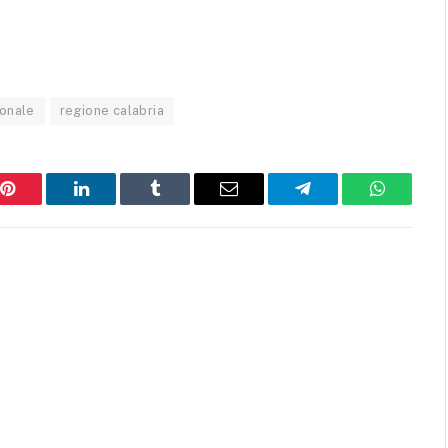
ionale
regione calabria
Pinterest
LinkedIn
Tumblr
Email
Telegram
WhatsAp