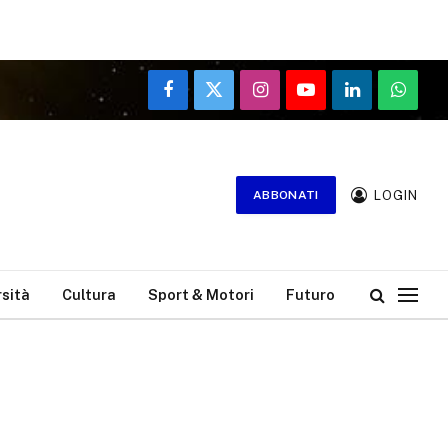
Facebook
X
Instagram
YouTube
LinkedIn
WhatsA
(Twitter)
LOGIN
ABBONATI
rsità
Cultura
Sport & Motori
Futuro