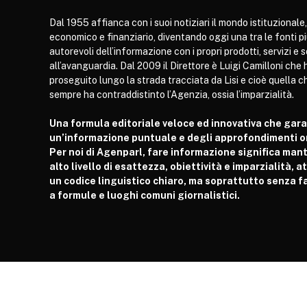
Dal 1955 affianca con i suoi notiziari il mondo istituzionale,
economico e finanziario, diventando oggi una tra le fonti p
autorevoli dell’informazione con i propri prodotti, servizi e 
all’avanguardia. Dal 2009 il Direttore è Luigi Camilloni che 
proseguito lungo la strada tracciata da Lisi e cioè quella c
sempre ha contraddistinto l’Agenzia, ossia l’imparzialità.
Una formula editoriale veloce ed innovativa che gar
un’informazione puntuale e degli approfondimenti or
Per noi di Agenparl, fare informazione significa man
alto livello di esattezza, obiettività e imparzialità, 
un codice linguistico chiaro, ma soprattutto senza fa
a formule e luoghi comuni giornalistici.