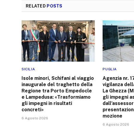
RELATED
POSTS
SICILIA
PUGLIA
Isole minori, Schifani al viaggio
Agenzia nr. 1
inaugurale del traghetto della
vigilanza del
Regione tra Porto Empedocle
La Ghezza (M
e Lampedusa: «Trasformiamo
gli impegni a
gli impegni in risultati
dall’assessor
concreti»
presentazion
mozione
6 Agosto 2026
6 Agosto 2026