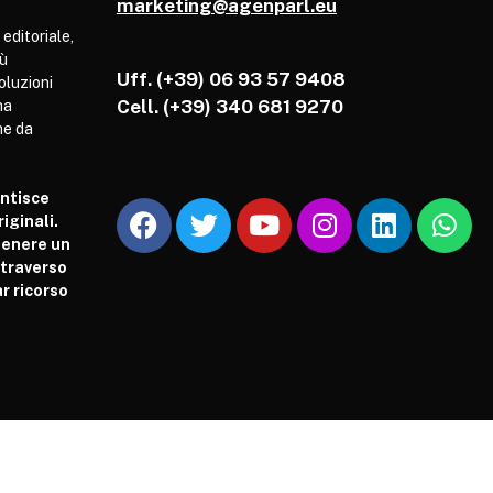
marketing@agenparl.eu
 editoriale,
iù
Uff. (+39) 06 93 57 9408
soluzioni
Cell.
(+39) 340 681 9270
ha
he da
antisce
iginali.
tenere un
attraverso
r ricorso